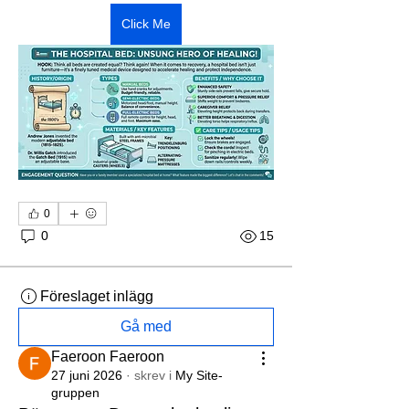
Click Me
0
0
15
Föreslaget inlägg
Gå med
Faeroon Faeroon
27 juni 2026
·
skrev i
My Site-
gruppen