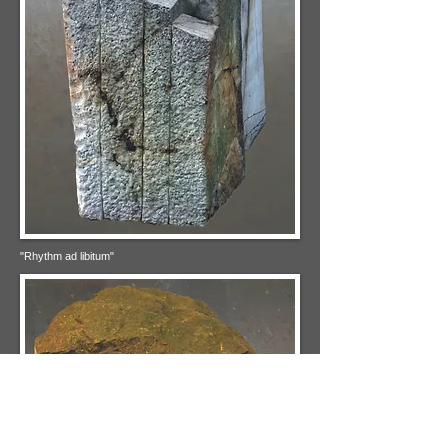
"Rhythm ad libitum"