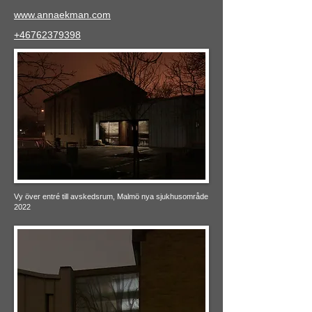
www.annaekman.com
+46762379398
Vy över entré till avskedsrum, Malmö nya sjukhusområde
2022