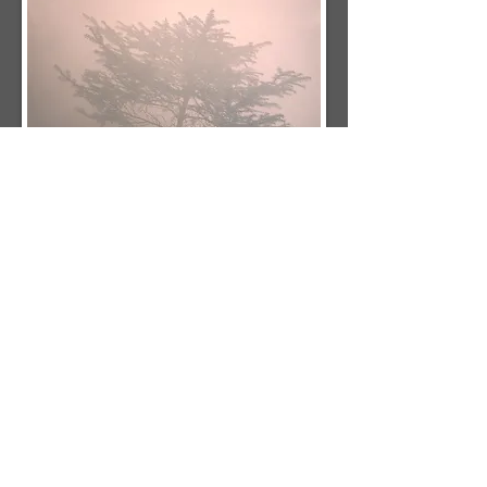
Ur den fotografiska serien De sovande 2015-19, nr 6/8.